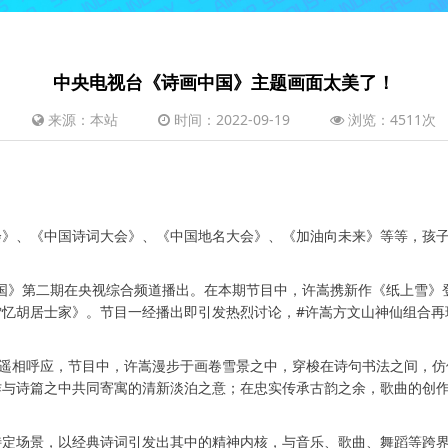
中央电视台《诗画中国》主题画面太美了！
来源：本站
时间：2022-09-19
浏览：4511次
、《中国诗词大会》、《中国地名大会》、《加油向未来》等等，孩子
国》第二期在央视综合频道播出。在本期节目中，许嵩携新作《纸上雪》
忆胡居士家》。节目一经播出即引发热烈讨论，#许嵩方文山神仙组合再
界遥相呼应，节目中，许嵩漫步于画卷雪景之中，穿梭在诗句书法之间，
作与诗篇之中共同寄寓的清新淡泊之意；在忠实传承古韵之余，歌曲的创
特定场景，以经典诗词引发出其中的精神内核，与音乐、歌曲、舞蹈等跨