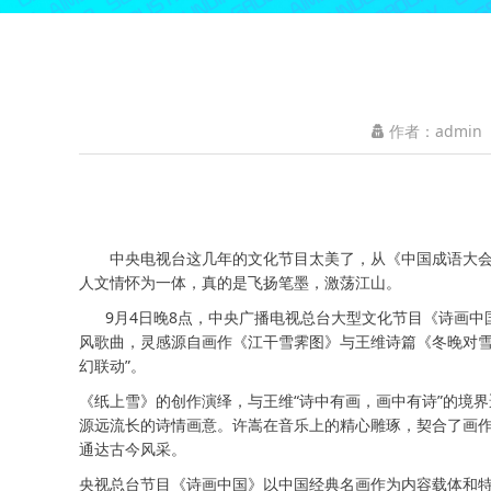
作者：admin
中央电视台这几年的文化节目太美了，从《中国成语大会》
人文情怀为一体，真的是飞扬笔墨，激荡江山。
9月4日晚8点，中央广播电视总台大型文化节目《诗画中
风歌曲，灵感源自画作《江干雪霁图》与王维诗篇《冬晚对雪
幻联动”。
《纸上雪》的创作演绎，与王维“诗中有画，画中有诗”的境
源远流长的诗情画意。许嵩在音乐上的精心雕琢，契合了画
通达古今风采。
央视总台节目《诗画中国》以中国经典名画作为内容载体和