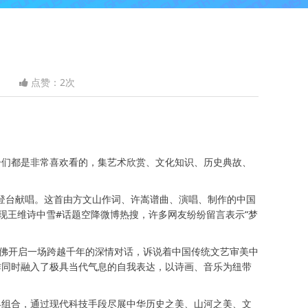
点赞：
2
次
们都是非常喜欢看的，集艺术欣赏、文化知识、历史典故、
登台献唱。这首由方文山作词、许嵩谱曲、演唱、制作的中国
现王维诗中雪#话题空降微博热搜，许多网友纷纷留言表示“梦
仿佛开启一场跨越千年的深情对话，诉说着中国传统文艺审美中
作同时融入了极具当代气息的自我表达，以诗画、音乐为纽带
界组合，通过现代科技手段尽展中华历史之美、山河之美、文